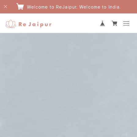
Welcome to ReJaipur. Welcome to India.